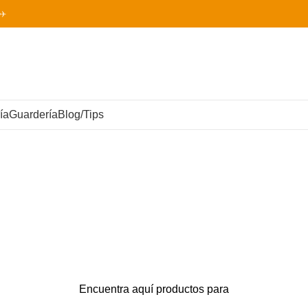
✈️
ía
Guardería
Blog/Tips
COSMÉTICOS E HIGIENE
FARMACIA VETE
121 Productos
256 Productos
FERTAS
0 Productos
Encuentra aquí productos para