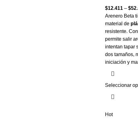
$
12.411
–
$
52
Arenero Beta t
material de
plá
resistente. Co
permite salir 
intentan tapar
dos tamaños, m
iniciación y ma
Seleccionar o
Hot