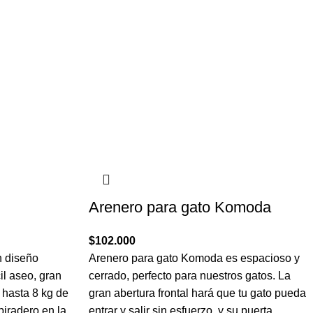
Arenero para gato Komoda
$
102.000
n diseño
Arenero para gato Komoda es espacioso y
cil aseo, gran
cerrado, perfecto para nuestros gatos. La
 hasta 8 kg de
gran abertura frontal hará que tu gato pueda
piradero en la
entrar y salir sin esfuerzo, y su puerta