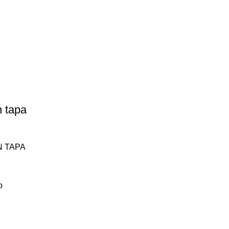
n tapa
N TAPA
o