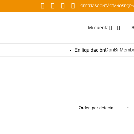
OFERTAS
CONTÁCTANOS
PQRs
Mi cuenta
DonBi Memb
En liquidación
RINARIA
JUGUETERÍA
76 Productos