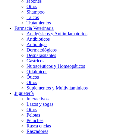
Jabones
Otros
Shampoo
Talcos
Tratamientos
Farmacia Veterinaria
Analgésicos y Antiinflamatorios
Antibióticos
Antipulgas
Dermatológicos
Desparasitantes
Gástricos
Nutracéuticos y Homeopáticos
Oftálmicos
Óticos
Otros
Suplementos y Multivitamínicos
Juguetería
Interactivos
Lazos y sogas
Otros
Pelotas
Peluches
Rasca encias
Rascadores