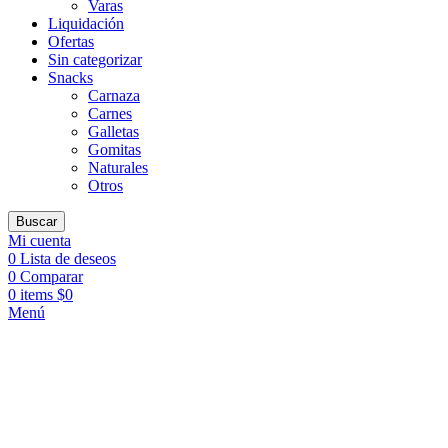
Varas
Liquidación
Ofertas
Sin categorizar
Snacks
Carnaza
Carnes
Galletas
Gomitas
Naturales
Otros
Buscar
Mi cuenta
0
Lista de deseos
0
Comparar
0
items
$
0
Menú