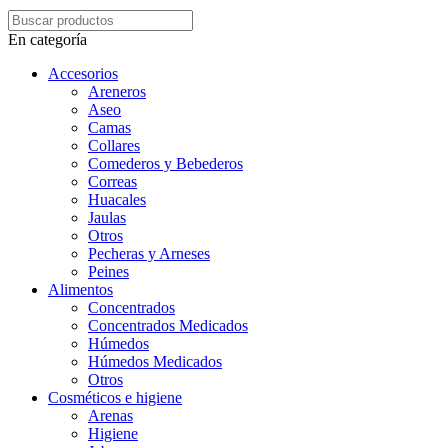
En categoría
Accesorios
Areneros
Aseo
Camas
Collares
Comederos y Bebederos
Correas
Huacales
Jaulas
Otros
Pecheras y Arneses
Peines
Alimentos
Concentrados
Concentrados Medicados
Húmedos
Húmedos Medicados
Otros
Cosméticos e higiene
Arenas
Higiene