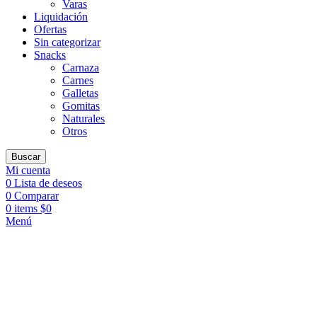
Varas
Liquidación
Ofertas
Sin categorizar
Snacks
Carnaza
Carnes
Galletas
Gomitas
Naturales
Otros
Buscar
Mi cuenta
0
Lista de deseos
0
Comparar
0
items
$
0
Menú