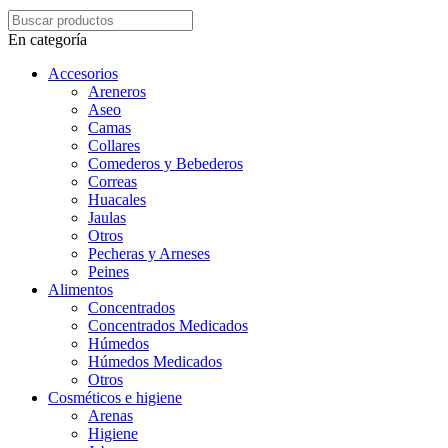
En categoría
Accesorios
Areneros
Aseo
Camas
Collares
Comederos y Bebederos
Correas
Huacales
Jaulas
Otros
Pecheras y Arneses
Peines
Alimentos
Concentrados
Concentrados Medicados
Húmedos
Húmedos Medicados
Otros
Cosméticos e higiene
Arenas
Higiene