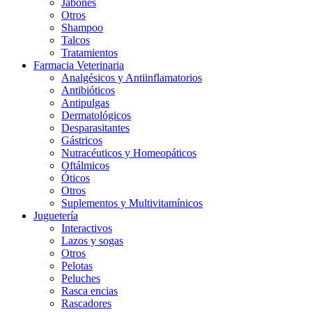
Jabones
Otros
Shampoo
Talcos
Tratamientos
Farmacia Veterinaria
Analgésicos y Antiinflamatorios
Antibióticos
Antipulgas
Dermatológicos
Desparasitantes
Gástricos
Nutracéuticos y Homeopáticos
Oftálmicos
Óticos
Otros
Suplementos y Multivitamínicos
Juguetería
Interactivos
Lazos y sogas
Otros
Pelotas
Peluches
Rasca encias
Rascadores