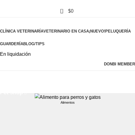
0
$
0
Pet shop
CLÍNICA VETERINARÍA
VETERINARIO EN CASA
¡NUEVO!
PELUQUERÍA
GUARDERÍA
BLOG/TIPS
En liquidación
DONBI MEMBER
Tienda
Pet shop
Alimentos