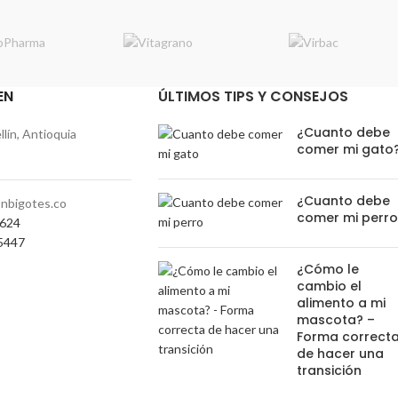
EN
ÚLTIMOS TIPS Y CONSEJOS
¿Cuanto debe
lín, Antioquia
comer mi gato
¿Cuanto debe
nbigotes.co
comer mi perr
0624
5447
¿Cómo le
cambio el
alimento a mi
mascota? –
Forma correct
de hacer una
transición