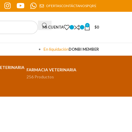
OFERTAS
CONTÁCTANOS
PQRS
0
MI CUENTA
$
0
En liquidación
DONBI MEMBER
FARMACIA VETERINARIA
256 Productos