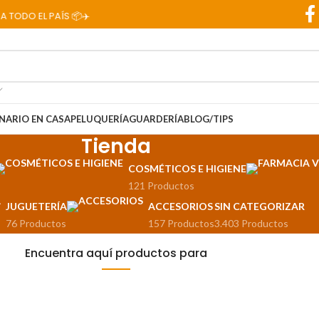
TODO EL PAÍS 📦✈️
NARIO EN CASA
PELUQUERÍA
GUARDERÍA
BLOG/TIPS
Tienda
COSMÉTICOS E HIGIENE
121 Productos
JUGUETERÍA
ACCESORIOS
SIN CATEGORIZAR
76 Productos
157 Productos
3.403 Productos
Encuentra aquí productos para