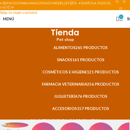
• SERVICIOS PARA MASCOTAS EN MEDELLÍN 🐱🐶
• ENVÍOS A TODO EL
Skip to navigation
PAÍS 📦✈️
Skip to main content
0
MENÚ
$
Tienda
Pet shop
ALIMENTOS
265 PRODUCTOS
SNACKS
161 PRODUCTOS
COSMÉTICOS E HIGIENE
121 PRODUCTOS
FARMACIA VETERINARIA
256 PRODUCTOS
JUGUETERÍA
76 PRODUCTOS
ACCESORIOS
157 PRODUCTOS
SIN CATEGORIZAR
3.403 PRODUCTOS