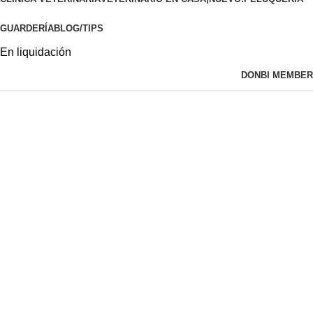
GUARDERÍA
BLOG/TIPS
En liquidación
DONBI MEMBER
Tienda
Pet shop
ALIMENTOS
265 PRODUCTOS
SNACKS
161 PRODUCTOS
COSMÉTICOS E HIGIENE
121 PRODUCTOS
FARMACIA VETERINARIA
256 PRODUCTOS
JUGUETERÍA
76 PRODUCTOS
ACCESORIOS
157 PRODUCTOS