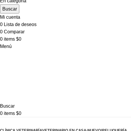
En categoría
Buscar
Mi cuenta
0
Lista de deseos
0
Comparar
0
items
$
0
Menú
Buscar
0
items
$
0
Pet shop
CLÍNICA VETERINARÍA
VETERINARIO EN CASA
¡NUEVO!
PELUQUERÍA