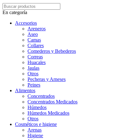
En categoría
Accesorios
Areneros
Aseo
Camas
Collares
Comederos y Bebederos
Correas
Huacales
Jaulas
Otros
Pecheras y Arneses
Peines
Alimentos
Concentrados
Concentrados Medicados
Húmedos
Húmedos Medicados
Otros
Cosméticos e higiene
Arenas
Higiene