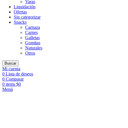
Varas
Liquidación
Ofertas
Sin categorizar
Snacks
Carnaza
Carnes
Galletas
Gomitas
Naturales
Otros
Buscar
Mi cuenta
0
Lista de deseos
0
Comparar
0
items
$
0
Menú