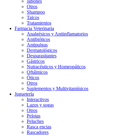
Jabones
Otros
Shampoo
Talcos
Tratamientos
Farmacia Veterinaria
Analgésicos y Antiinflamatorios
Antibióticos
Antipulgas
Dermatológicos
Desparasitantes
Gástricos
Nutracéuticos y Homeopáticos
Oftálmicos
Óticos
Otros
Suplementos y Multivitamínicos
Juguetería
Interactivos
Lazos y sogas
Otros
Pelotas
Peluches
Rasca encias
Rascadores