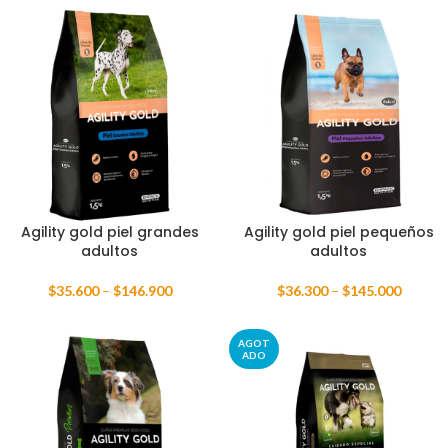
Agility gold piel grandes
Agility gold piel pequeños
adultos
adultos
$
35.600
–
$
146.900
$
36.300
–
$
145.000
AGOT
ADO