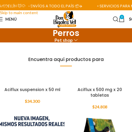
ÍN 🐱🐶
• ENVÍOS A TODO EL PAÍS 📦✈️
• SERVICIOS PARA MASCO
Skip to navigation
Skip to main content
0
MENÚ
$
Perros
Pet shop
Encuentra aquí productos para
Aciflux suspension x 50 ml
Aciflux x 500 mg x 20
tabletas
$
34.300
$
24.808