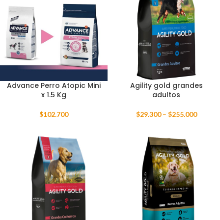
Advance Perro Atopic Mini
Agility gold grandes
x 1.5 Kg
adultos
$
102.700
$
29.300
–
$
255.000