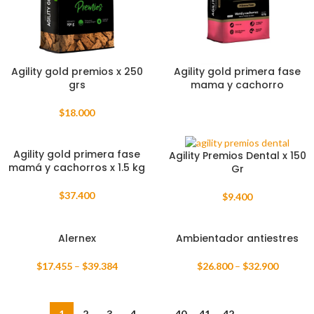
Agility gold premios x 250
Agility gold primera fase
grs
mama y cachorro
$
18.000
Agility gold primera fase
Agility Premios Dental x 150
mamá y cachorros x 1.5 kg
Gr
$
37.400
$
9.400
Alernex
Ambientador antiestres
$
17.455
–
$
39.384
$
26.800
–
$
32.900
1
2
3
4
…
40
41
42
→