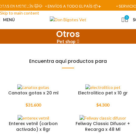
S EN MEDELLÍN 🐱🐶
• ENVÍOS A TODO EL PAÍS 📦✈️
• SERVICIOS
Skip to navigation
Skip to main content
0
MENÚ
$
Otros
Pet shop
Encuentra aquí productos para
Canatox gotas x 20 ml
Electrolitico pet x 10 gr
$
31.600
$
4.300
Enterex vetnil (carbon
Feliway Classic Difusor +
activado) x 8gr
Recarga x 48 Ml