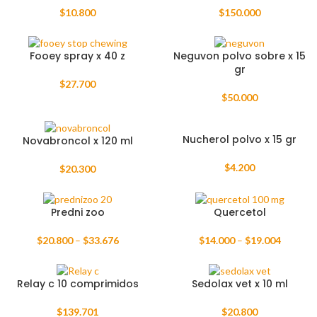
$
10.800
$
150.000
Fooey spray x 40 z
Neguvon polvo sobre x 15
gr
$
27.700
$
50.000
Nucherol polvo x 15 gr
Novabroncol x 120 ml
$
4.200
$
20.300
Predni zoo
Quercetol
$
20.800
–
$
33.676
$
14.000
–
$
19.004
Relay c 10 comprimidos
Sedolax vet x 10 ml
$
139.701
$
20.800