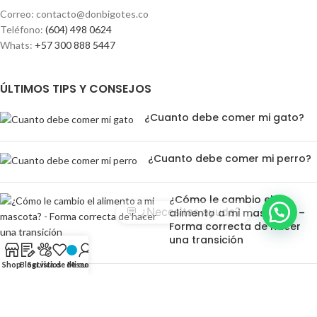
Correo: contacto@donbigotes.co
Teléfono:
(604) 498 0624
Whats:
+57 300 888 5447
ÚLTIMOS TIPS Y CONSEJOS
¿Cuanto debe comer mi gato?
¿Cuanto debe comer mi perro?
¿Cómo le cambio el
💬 ¿Necesitas ayuda?
alimento a mi mascota? –
Forma correcta de hacer
una transición
Shop
Blog
Servicios
Lista de deseos
Mi cuenta
Peluqueria Felina En Medellín