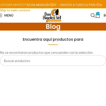
S PARA MASCOTAS EN MEDELLÍN 🐱🐶
• ENVÍOS A TODO EL PAÍS 📦✈️
Skip to navigation
Skip to main content
0
MENÚ
$
Blog
Encuentra aquí productos para
No se encontraron productos que concuerden con la selección.