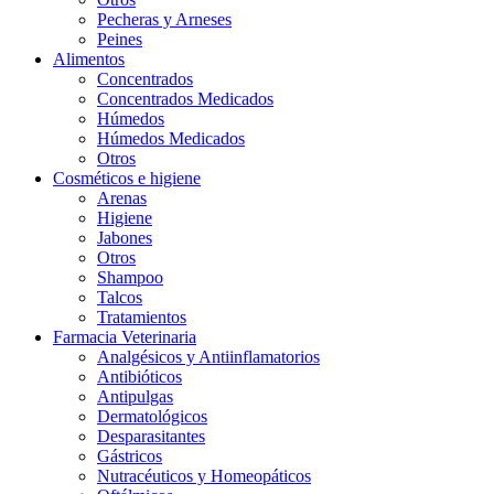
Pecheras y Arneses
Peines
Alimentos
Concentrados
Concentrados Medicados
Húmedos
Húmedos Medicados
Otros
Cosméticos e higiene
Arenas
Higiene
Jabones
Otros
Shampoo
Talcos
Tratamientos
Farmacia Veterinaria
Analgésicos y Antiinflamatorios
Antibióticos
Antipulgas
Dermatológicos
Desparasitantes
Gástricos
Nutracéuticos y Homeopáticos