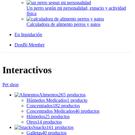
Un perro según mi personalidad, espacio y actividad
física
Calculadora de alimento perros y gatos
En liquidación
DonBi Member
Interactivos
Pet shop
Alimentos
265 productos
Húmedos Medicados
1 producto
Concentrados
182 productos
Concentrados Medicados
46 productos
Húmedos
25 productos
Otros
14 productos
Snacks
161 productos
Galletas
40 productos