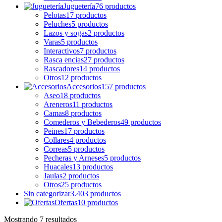
Juguetería
76 productos
Pelotas
17 productos
Peluches
5 productos
Lazos y sogas
2 productos
Varas
5 productos
Interactivos
7 productos
Rasca encias
27 productos
Rascadores
14 productos
Otros
12 productos
Accesorios
157 productos
Aseo
18 productos
Areneros
11 productos
Camas
8 productos
Comederos y Bebederos
49 productos
Peines
17 productos
Collares
4 productos
Correas
5 productos
Pecheras y Arneses
5 productos
Huacales
13 productos
Jaulas
2 productos
Otros
25 productos
Sin categorizar
3.403 productos
Ofertas
10 productos
Mostrando 7 resultados