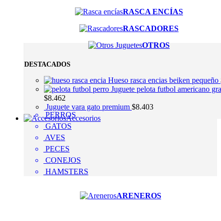
RASCA ENCÍAS
RASCADORES
OTROS
DESTACADOS
Hueso rasca encias beiken pequeño
Juguete pelota futbol americano gr
$
8.462
Juguete vara gato premium
$
8.403
PERROS
Accesorios
GATOS
AVES
PECES
CONEJOS
HAMSTERS
ARENEROS