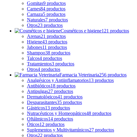
Gomitas
9 productos
Carnes
84 productos
Carnaza
5 productos
Naturales
7 productos
Otros
23 productos
Cosméticos e higiene
121 productos
Arenas
21 productos
Higiene
43 productos
Jabones
11 productos
Shampoo
38 productos
Talcos
4 productos
Tratamientos
3 productos
Otros
4 productos
Farmacia Veterinaria
256 productos
Analgésicos y Antiinflamatorios
13 productos
Antibióticos
18 productos
Antipulgas
27 productos
Dermatológicos
41 productos
Desparasitantes
35 productos
Gástricos
13 productos
Nutracéuticos y Homeopáticos
48 productos
Oftálmicos
14 productos
Óticos
12 productos
Suplementos y Multivitamínicos
27 productos
Otros
22 productos