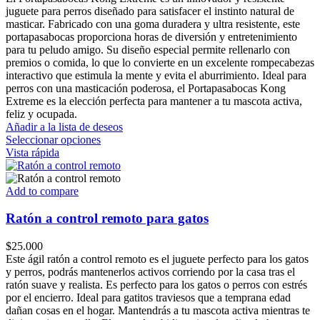
$52.000
juguete para perros diseñado para satisfacer el instinto natural de
through
masticar. Fabricado con una goma duradera y ultra resistente, este
$61.000
portapasabocas proporciona horas de diversión y entretenimiento
para tu peludo amigo. Su diseño especial permite rellenarlo con
premios o comida, lo que lo convierte en un excelente rompecabezas
interactivo que estimula la mente y evita el aburrimiento. Ideal para
perros con una masticación poderosa, el Portapasabocas Kong
Extreme es la elección perfecta para mantener a tu mascota activa,
feliz y ocupada.
Añadir a la lista de deseos
Este
Seleccionar opciones
producto
Vista rápida
tiene
múltiples
variantes.
Add to compare
Las
opciones
Ratón a control remoto para gatos
se
pueden
$
25.000
elegir
Este ágil ratón a control remoto es el juguete perfecto para los gatos
en
y perros, podrás mantenerlos activos corriendo por la casa tras el
la
ratón suave y realista. Es perfecto para los gatos o perros con estrés
página
por el encierro. Ideal para gatitos traviesos que a temprana edad
de
dañan cosas en el hogar. Mantendrás a tu mascota activa mientras te
producto