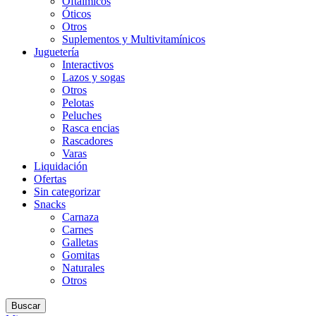
Oftálmicos
Óticos
Otros
Suplementos y Multivitamínicos
Juguetería
Interactivos
Lazos y sogas
Otros
Pelotas
Peluches
Rasca encias
Rascadores
Varas
Liquidación
Ofertas
Sin categorizar
Snacks
Carnaza
Carnes
Galletas
Gomitas
Naturales
Otros
Buscar