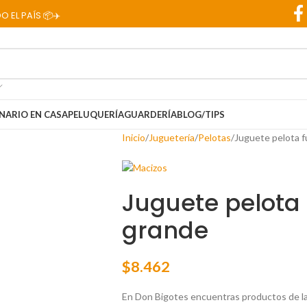
 PAÍS 📦✈️
NARIO EN CASA
PELUQUERÍA
GUARDERÍA
BLOG/TIPS
Inicio
Juguetería
Pelotas
Juguete pelota f
Juguete pelota
grande
$
8.462
En Don Bigotes encuentras productos de la 