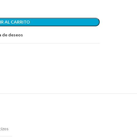
R AL CARRITO
ta de deseos
izos