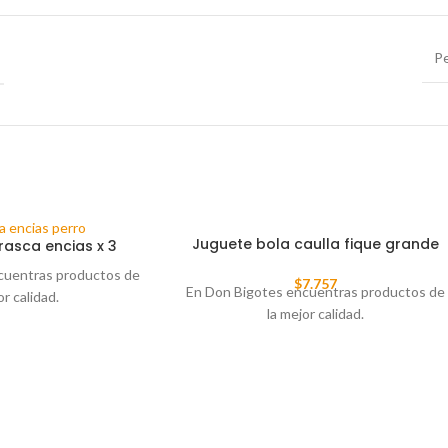
Pe
Juguete bola caulla fique grande
rasca encias x 3
cuentras productos de
$
7.757
En Don Bigotes encuentras productos de
or calidad.
la mejor calidad.