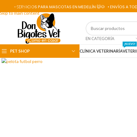
Skip to navigation
• SERVICIOS PARA MASCOTAS EN MEDELLÍN 🐱🐶
• ENVÍOS A TODO EL
Skip to main content
EN CATEGORÍA
¡NUEVO!
PET SHOP
CLÍNICA VETERINARÍA
VETERI
Click para ampliar