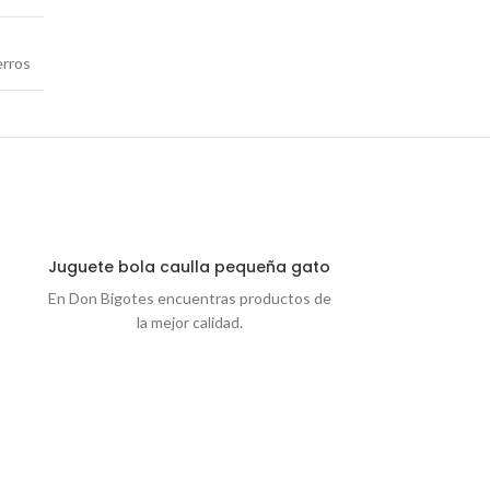
rros
Juguete bola caulla pequeña gato
Ju
En Don Bigotes encuentras productos de
En Don Bigotes
la mejor calidad.
la 