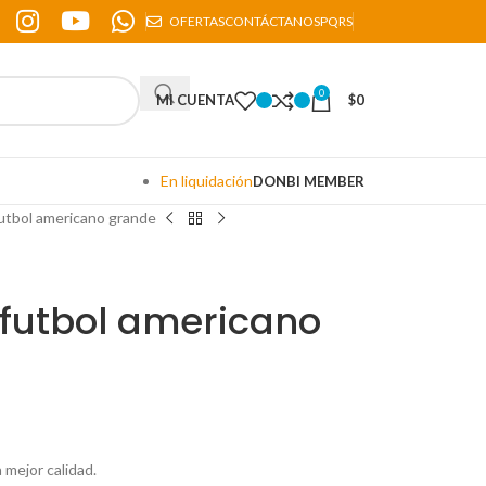
OFERTAS
CONTÁCTANOS
PQRS
0
MI CUENTA
$
0
En liquidación
DONBI MEMBER
utbol americano grande
 futbol americano
mejor calidad.