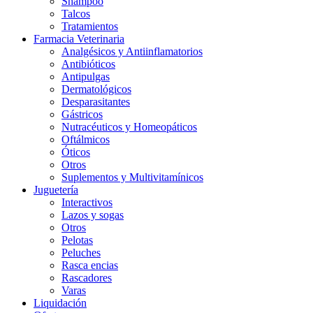
Shampoo
Talcos
Tratamientos
Farmacia Veterinaria
Analgésicos y Antiinflamatorios
Antibióticos
Antipulgas
Dermatológicos
Desparasitantes
Gástricos
Nutracéuticos y Homeopáticos
Oftálmicos
Óticos
Otros
Suplementos y Multivitamínicos
Juguetería
Interactivos
Lazos y sogas
Otros
Pelotas
Peluches
Rasca encias
Rascadores
Varas
Liquidación