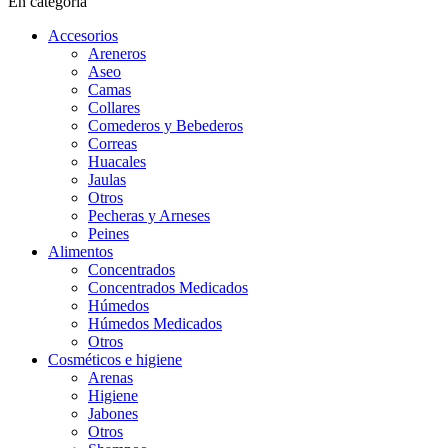
En categoría
Accesorios
Areneros
Aseo
Camas
Collares
Comederos y Bebederos
Correas
Huacales
Jaulas
Otros
Pecheras y Arneses
Peines
Alimentos
Concentrados
Concentrados Medicados
Húmedos
Húmedos Medicados
Otros
Cosméticos e higiene
Arenas
Higiene
Jabones
Otros