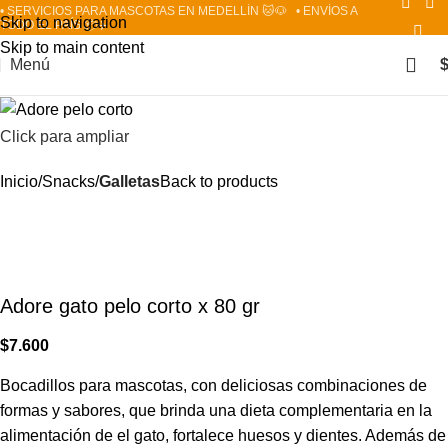
• SERVICIOS PARA MASCOTAS EN MEDELLÍN 🐱🐶
• ENVÍOS A
Skip to navigation
TODO EL PAÍS 📦✈️
Skip to main content
Menú
Click para ampliar
Inicio
Snacks
Galletas
Back to products
Adore gato pelo corto x 80 gr
$
7.600
Bocadillos para mascotas, con deliciosas combinaciones de
formas y sabores, que brinda una dieta complementaria en la
alimentación de el gato, fortalece huesos y dientes. Además de