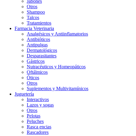
Jabones
Otros
Shampoo
Talcos
Tratamientos
Farmacia Veterinaria
Analgésicos y Antiinflamatorios
Antibióticos
Antipulgas
Dermatológicos
Desparasitantes
Gástricos
Nutracéuticos y Homeopáticos
Oftálmicos
Óticos
Otros
Suplementos y Multivitamínicos
Juguetería
Interactivos
Lazos y sogas
Otros
Pelotas
Peluches
Rasca encias
Rascadores