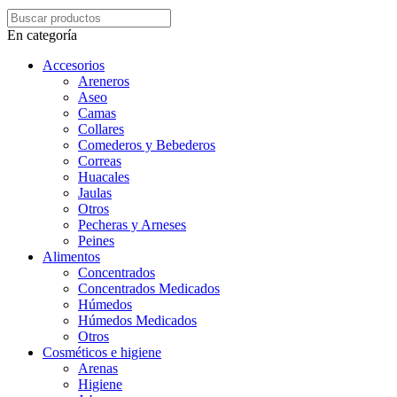
En categoría
Accesorios
Areneros
Aseo
Camas
Collares
Comederos y Bebederos
Correas
Huacales
Jaulas
Otros
Pecheras y Arneses
Peines
Alimentos
Concentrados
Concentrados Medicados
Húmedos
Húmedos Medicados
Otros
Cosméticos e higiene
Arenas
Higiene