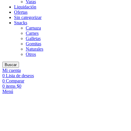
Varas
Liquidación
Ofertas
Sin categorizar
Snacks
Carnaza
Carnes
Galletas
Gomitas
Naturales
Otros
Buscar
Mi cuenta
0
Lista de deseos
0
Comparar
0
items
$
0
Menú