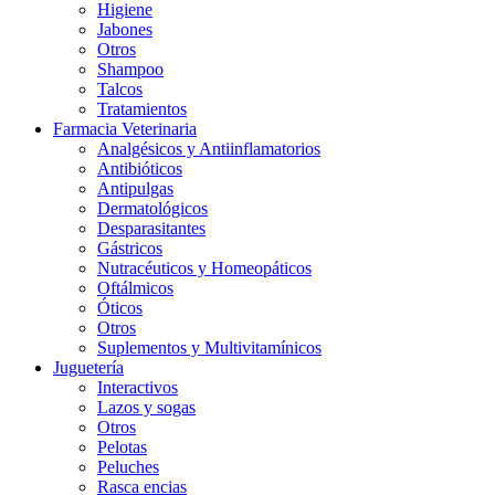
Higiene
Jabones
Otros
Shampoo
Talcos
Tratamientos
Farmacia Veterinaria
Analgésicos y Antiinflamatorios
Antibióticos
Antipulgas
Dermatológicos
Desparasitantes
Gástricos
Nutracéuticos y Homeopáticos
Oftálmicos
Óticos
Otros
Suplementos y Multivitamínicos
Juguetería
Interactivos
Lazos y sogas
Otros
Pelotas
Peluches
Rasca encias