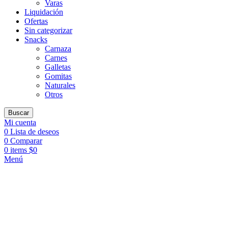
Varas
Liquidación
Ofertas
Sin categorizar
Snacks
Carnaza
Carnes
Galletas
Gomitas
Naturales
Otros
Buscar
Mi cuenta
0
Lista de deseos
0
Comparar
0
items
$
0
Menú