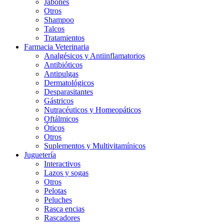
Jabones
Otros
Shampoo
Talcos
Tratamientos
Farmacia Veterinaria
Analgésicos y Antiinflamatorios
Antibióticos
Antipulgas
Dermatológicos
Desparasitantes
Gástricos
Nutracéuticos y Homeopáticos
Oftálmicos
Óticos
Otros
Suplementos y Multivitamínicos
Juguetería
Interactivos
Lazos y sogas
Otros
Pelotas
Peluches
Rasca encias
Rascadores