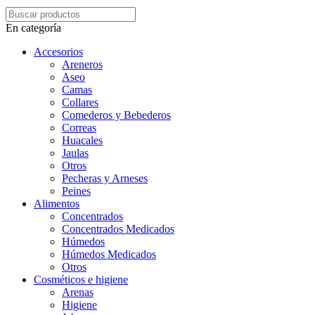
En categoría
Accesorios
Areneros
Aseo
Camas
Collares
Comederos y Bebederos
Correas
Huacales
Jaulas
Otros
Pecheras y Arneses
Peines
Alimentos
Concentrados
Concentrados Medicados
Húmedos
Húmedos Medicados
Otros
Cosméticos e higiene
Arenas
Higiene