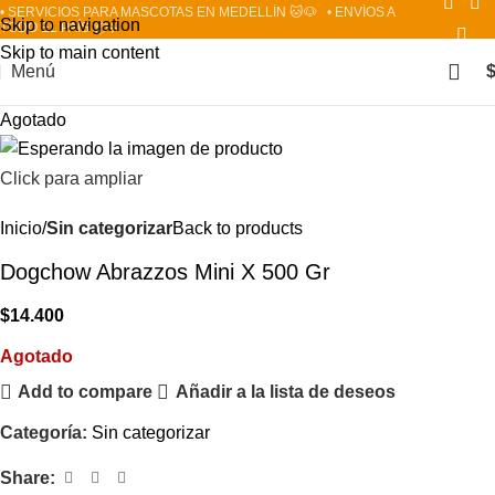
• SERVICIOS PARA MASCOTAS EN MEDELLÍN 🐱🐶
• ENVÍOS A
Skip to navigation
TODO EL PAÍS 📦✈️
Skip to main content
Menú
Agotado
Click para ampliar
Inicio
Sin categorizar
Back to products
Dogchow Abrazzos Mini X 500 Gr
$
14.400
Agotado
Add to compare
Añadir a la lista de deseos
Categoría:
Sin categorizar
Share: