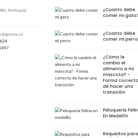
¿Cuanto debe
lín, Antioquia
comer mi gato
¿Cuanto debe
nbigotes.co
comer mi perr
0624
5447
¿Cómo le
cambio el
alimento a mi
mascota? –
Forma correct
de hacer una
transición
Peluqueria Feli
En Medellín
Requisitos par