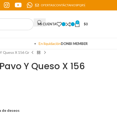
OFERTAS
CONTÁCTANOS
PQRS
0
MI CUENTA
$
0
En liquidación
DONBI MEMBER
o Y Queso X 156 Gr
e Pavo Y Queso X 156
ta de deseos