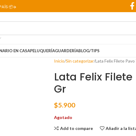
✈️
NARIO EN CASA
PELUQUERÍA
GUARDERÍA
BLOG/TIPS
Inicio
Sin categorizar
Lata Felix Filete Pav
Lata Felix Filet
Gr
$
5.900
Agotado
Add to compare
Añadir a la lis