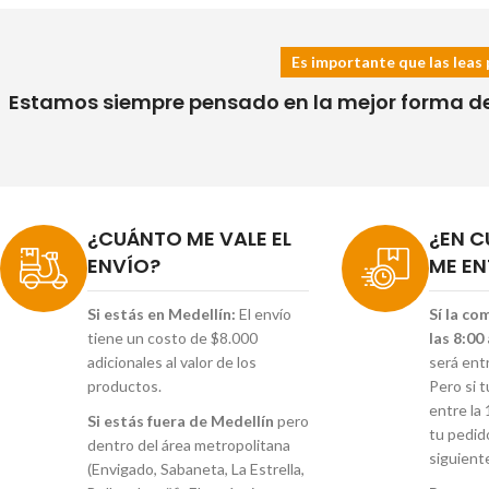
Es importante que las leas 
Estamos siempre pensado en la mejor forma de h
¿CUÁNTO ME VALE EL
¿EN C
ENVÍO?
ME EN
Si estás en Medellín:
El envío
Sí la co
tiene un costo de $8.000
las 8:00
adicionales al valor de los
será ent
productos.
Pero si 
entre la 
Si estás fuera de Medellín
pero
tu pedid
dentro del área metropolitana
siguient
(Envigado, Sabaneta, La Estrella,