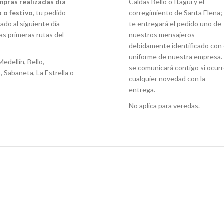
mpras realizadas día
Caldas Bello o Itagüí y el
 o festivo
, tu pedido
corregimiento de Santa Elena;
ado al siguiente día
te entregará el pedido uno de
las primeras rutas del
nuestros mensajeros
debidamente identificado con 
uniforme de nuestra empresa. 
Medellín, Bello,
se comunicará contigo si ocur
, Sabaneta, La Estrella o
cualquier novedad con la
entrega.
No aplica para veredas.