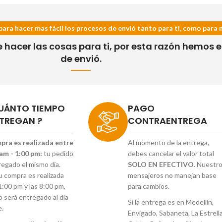
para hacer mas fácil los procesos de envió tanto para ti, como para 
acer las cosas para ti, por esta razón hemos es
de envió.
UÁNTO TIEMPO
PAGO
TREGAN ?
CONTRAENTREGA
mpra es realizada entre
Al momento de la entrega,
 am - 1:00 pm:
tu pedido
debes cancelar el valor total
regado el mismo día.
SOLO EN EFECTIVO
. Nuestr
tu compra es realizada
mensajeros no manejan base
1:00 pm y las 8:00 pm,
para cambios.
o será entregado al día
Si la entrega es en Medellín,
e.
Envigado, Sabaneta, La Estrella