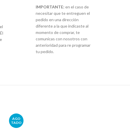
IMPORTANTE:
en el caso de
necesitar que te entreguen el
pedido en una dirección
diferente a la que indicaste al
el
momento de comprar, te
Él
comunicas con nosotros con
re
anterioridad para re programar
tu pedido.
AGO
TADO