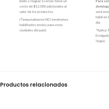
Bello o Itagüí): El envío tiene un
Para co
costo de $12.000 adicionales al
domingo
valor de los productos.
será envi
hábil en 
(Temporalmente NO tendremos
día.
habilitados envíos para otras
ciudades del país)
*Aplica: 
Envigado
Itagüí.
Productos relacionados