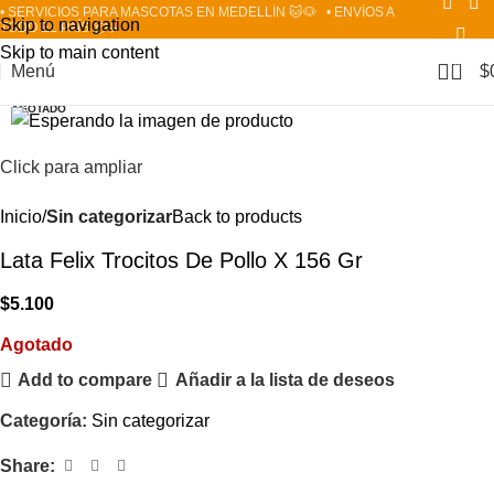
• SERVICIOS PARA MASCOTAS EN MEDELLÍN 🐱🐶
• ENVÍOS A
Skip to navigation
TODO EL PAÍS 📦✈️
Skip to main content
0
Menú
$
AGOTADO
Click para ampliar
Inicio
Sin categorizar
Back to products
Lata Felix Trocitos De Pollo X 156 Gr
$
5.100
Agotado
Add to compare
Añadir a la lista de deseos
Categoría:
Sin categorizar
Share: