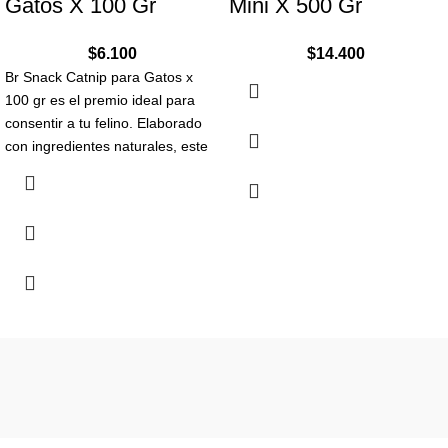
Gatos X 100 Gr
Mini X 500 Gr
$
6.100
$
14.400
Br Snack Catnip para Gatos x
100 gr es el premio ideal para
consentir a tu felino. Elaborado
con ingredientes naturales, este
snack estimula sus sentidos y
promueve el bienestar. Perfecto
para momentos de juego y
relajación.