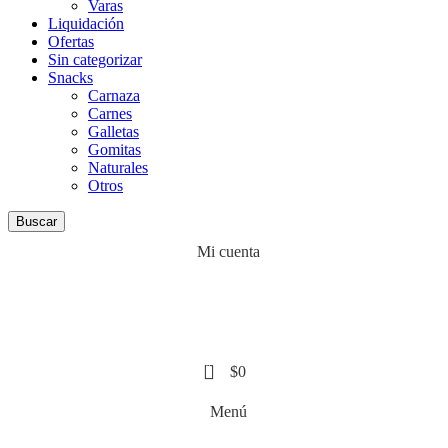
Varas
Liquidación
Ofertas
Sin categorizar
Snacks
Carnaza
Carnes
Galletas
Gomitas
Naturales
Otros
Buscar
Mi cuenta
0
$
0
Menú