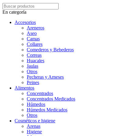
En categoría
Accesorios
Areneros
Aseo
Camas
Collares
Comederos y Bebederos
Correas
Huacales
Jaulas
Otros
Pecheras y Arneses
Peines
Alimentos
Concentrados
Concentrados Medicados
Húmedos
Húmedos Medicados
Otros
Cosméticos e higiene
Arenas
Higiene