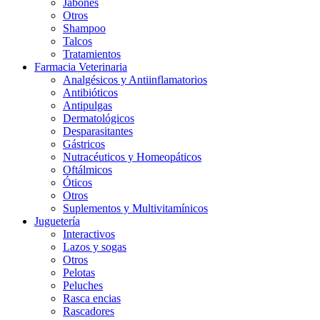
Jabones
Otros
Shampoo
Talcos
Tratamientos
Farmacia Veterinaria
Analgésicos y Antiinflamatorios
Antibióticos
Antipulgas
Dermatológicos
Desparasitantes
Gástricos
Nutracéuticos y Homeopáticos
Oftálmicos
Óticos
Otros
Suplementos y Multivitamínicos
Juguetería
Interactivos
Lazos y sogas
Otros
Pelotas
Peluches
Rasca encias
Rascadores