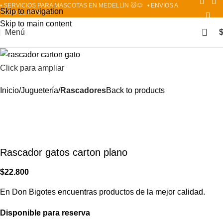
• SERVICIOS PARA MASCOTAS EN MEDELLÍN 🐱🐶
• ENVÍOS A
Skip to navigation
TODO EL PAÍS 📦✈️
Skip to main content
Menú
Click para ampliar
Inicio
Juguetería
Rascadores
Back to products
Rascador gatos carton plano
$
22.800
En Don Bigotes encuentras productos de la mejor calidad.
Disponible para reserva