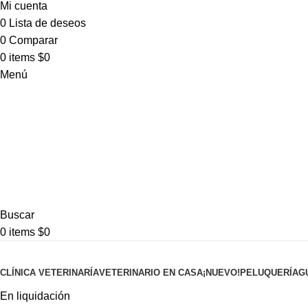
Mi cuenta
0
Lista de deseos
0
Comparar
0
items
$
0
Menú
Buscar
0
items
$
0
Pet shop
CLÍNICA VETERINARÍA
VETERINARIO EN CASA
¡NUEVO!
PELUQUERÍA
G
En liquidación