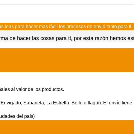
s leas para hacer mas fácil los procesos de envió tanto para ti
a de hacer las cosas para ti, por esta razón hemos estab
ales al valor de los productos.
Envigado, Sabaneta, La Estrella, Bello o Itagüí): El envío tiene
udades del país)