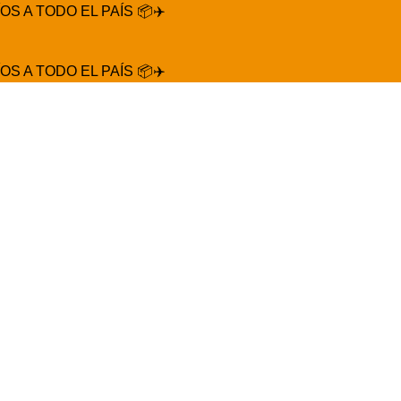
ÍOS A TODO EL PAÍS 📦✈️
ÍOS A TODO EL PAÍS 📦✈️