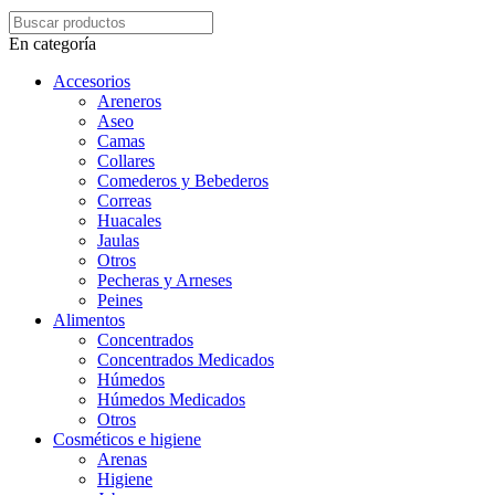
En categoría
Accesorios
Areneros
Aseo
Camas
Collares
Comederos y Bebederos
Correas
Huacales
Jaulas
Otros
Pecheras y Arneses
Peines
Alimentos
Concentrados
Concentrados Medicados
Húmedos
Húmedos Medicados
Otros
Cosméticos e higiene
Arenas
Higiene