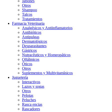
Jabones
Otros
Shampoo
Talcos
Tratamientos
Farmacia Veterinaria
Analgésicos y Antiinflamatorios
Antibióticos
Antipulgas
Dermatológicos
Desparasitantes
Gástricos
Nutracéuticos y Homeopáticos
Oftálmicos
Óticos
Otros
Suplementos y Multivitamínicos
Juguetería
Interactivos
Lazos y sogas
Otros
Pelotas
Peluches
Rasca encias
Rascadores