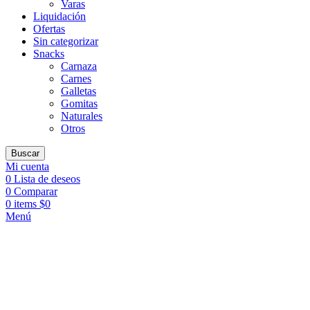
Varas
Liquidación
Ofertas
Sin categorizar
Snacks
Carnaza
Carnes
Galletas
Gomitas
Naturales
Otros
Buscar
Mi cuenta
0
Lista de deseos
0
Comparar
0
items
$
0
Menú