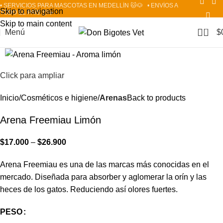
• SERVICIOS PARA MASCOTAS EN MEDELLÍN 🐱🐶
• ENVÍOS A
Skip to navigation
TODO EL PAÍS 📦✈️
Skip to main content
0
Menú
$
Click para ampliar
Inicio
Cosméticos e higiene
Arenas
Back to products
Arena Freemiau Limón
$
17.000
–
$
26.900
Arena Freemiau es una de las marcas más conocidas en el
mercado. Diseñada para absorber y aglomerar la orín y las
heces de los gatos. Reduciendo así olores fuertes.
PESO