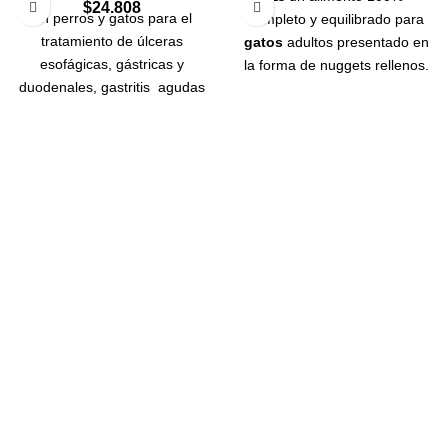
$
24.808
En perros y gatos para el
completo y equilibrado para
tratamiento de úlceras
gatos
adultos presentado en
esofágicas, gástricas y
la forma de nuggets rellenos.
duodenales, gastritis agudas
ADORE es muy apreciado por
y crónicas.
Coadyuvante en
los
gatos
porque sus nuggets
ayunos prolongados. Reduce
son rellenos de pate con tres
el riesgo por enfermedades
distintos sabores de cáscaras
infecciosas. Previene la
crocantes; espinaca, pollo y
erosión gástrica inducida por
arroz.
fármacos.