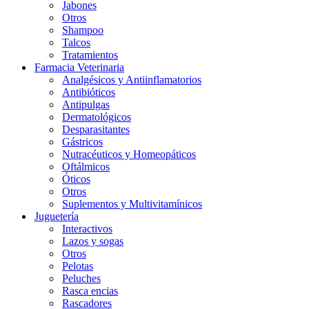
Jabones
Otros
Shampoo
Talcos
Tratamientos
Farmacia Veterinaria
Analgésicos y Antiinflamatorios
Antibióticos
Antipulgas
Dermatológicos
Desparasitantes
Gástricos
Nutracéuticos y Homeopáticos
Oftálmicos
Óticos
Otros
Suplementos y Multivitamínicos
Juguetería
Interactivos
Lazos y sogas
Otros
Pelotas
Peluches
Rasca encias
Rascadores