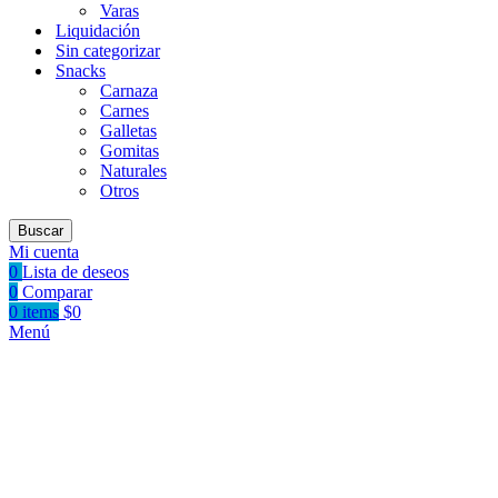
Varas
Liquidación
Sin categorizar
Snacks
Carnaza
Carnes
Galletas
Gomitas
Naturales
Otros
Buscar
Mi cuenta
0
Lista de deseos
0
Comparar
0
items
$
0
Menú