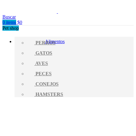
Buscar
0
items
$
0
Pet shop
Alimentos
PERROS
GATOS
AVES
PECES
CONEJOS
HAMSTERS