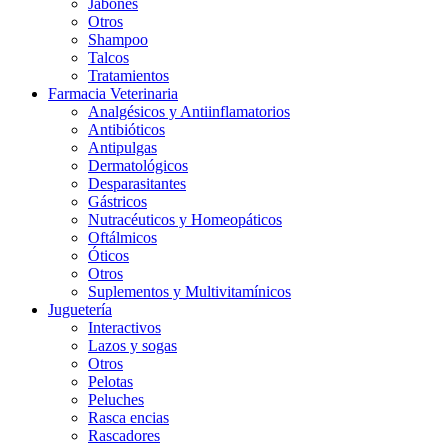
Jabones
Otros
Shampoo
Talcos
Tratamientos
Farmacia Veterinaria
Analgésicos y Antiinflamatorios
Antibióticos
Antipulgas
Dermatológicos
Desparasitantes
Gástricos
Nutracéuticos y Homeopáticos
Oftálmicos
Óticos
Otros
Suplementos y Multivitamínicos
Juguetería
Interactivos
Lazos y sogas
Otros
Pelotas
Peluches
Rasca encias
Rascadores