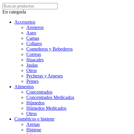
En categoría
Accesorios
Areneros
Aseo
Camas
Collares
Comederos y Bebederos
Correas
Huacales
Jaulas
Otros
Pecheras y Arneses
Peines
Alimentos
Concentrados
Concentrados Medicados
Húmedos
Húmedos Medicados
Otros
Cosméticos e higiene
Arenas
Higiene