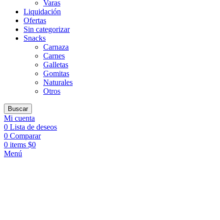
Varas
Liquidación
Ofertas
Sin categorizar
Snacks
Carnaza
Carnes
Galletas
Gomitas
Naturales
Otros
Buscar
Mi cuenta
0
Lista de deseos
0
Comparar
0
items
$
0
Menú