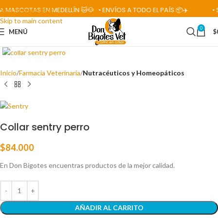
 MASCOTAS EN MEDELLÍN 🐱🐶
• ENVÍOS A TODO EL PAÍS 📦✈️
• S
Skip to navigation
Skip to main content
0
MENÚ
$
Click para ampliar
Inicio
Farmacia Veterinaria
Nutracéuticos y Homeopáticos
Collar sentry perro
$
84.000
En Don Bigotes encuentras productos de la mejor calidad.
AÑADIR AL CARRITO