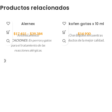
Productos relacionados
Alernex
Ankofen gotas x 10 ml
$
17.455
–
$
39.384
$
14.900
Antihistamínico
En Don Bigotes encuentras
INDICACIONES
: En perros y gatos
productos de la mejor calidad.
para el tratamiento de las
reacciones alérgicas.
DOSIS
:
En perros con peso mayor
de 5 kilogramos administrar una
tableta de 5 mg (4 - 8 mg de
clorfeniramina maleato como dosis
total), vía oral cada 8 - 12 horas,
según criterio del Médico
Veterinario. En gatos: administrar
media tableta (2 - 4 mg de
clorfeniramina maleato) como dosis
total, vía oral cada 12 horas, según
criterio del Médico Veterinario.