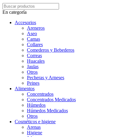
En categoría
Accesorios
Areneros
Aseo
Camas
Collares
Comederos y Bebederos
Correas
Huacales
Jaulas
Otros
Pecheras y Arneses
Peines
Alimentos
Concentrados
Concentrados Medicados
Húmedos
Húmedos Medicados
Otros
Cosméticos e higiene
Arenas
Higiene