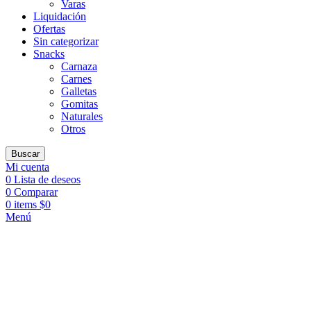
Varas
Liquidación
Ofertas
Sin categorizar
Snacks
Carnaza
Carnes
Galletas
Gomitas
Naturales
Otros
Buscar
Mi cuenta
0
Lista de deseos
0
Comparar
0
items
$
0
Menú