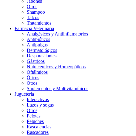
Jabones
Otros
Shampoo
Talcos
Tratamientos
Farmacia Veterinaria
Analgésicos y Antiinflamatorios
Antibióticos
Antipulgas
Dermatológicos
Desparasitantes
Gástricos
Nutracéuticos y Homeopáticos
Oftálmicos
Óticos
Otros
Suplementos y Multivitamínicos
Juguetería
Interactivos
Lazos y sogas
Otros
Pelotas
Peluches
Rasca encias
Rascadores