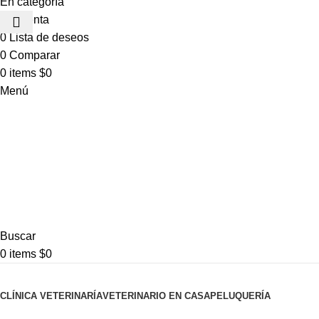
En categoría
Mi cuenta
0
Lista de deseos
0
Comparar
0
items
$
0
Menú
Buscar
0
items
$
0
Pet shop
¡NUEVO!
CLÍNICA VETERINARÍA
VETERINARIO EN CASA
PELUQUERÍA