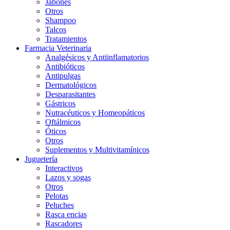
Jabones
Otros
Shampoo
Talcos
Tratamientos
Farmacia Veterinaria
Analgésicos y Antiinflamatorios
Antibióticos
Antipulgas
Dermatológicos
Desparasitantes
Gástricos
Nutracéuticos y Homeopáticos
Oftálmicos
Óticos
Otros
Suplementos y Multivitamínicos
Juguetería
Interactivos
Lazos y sogas
Otros
Pelotas
Peluches
Rasca encias
Rascadores