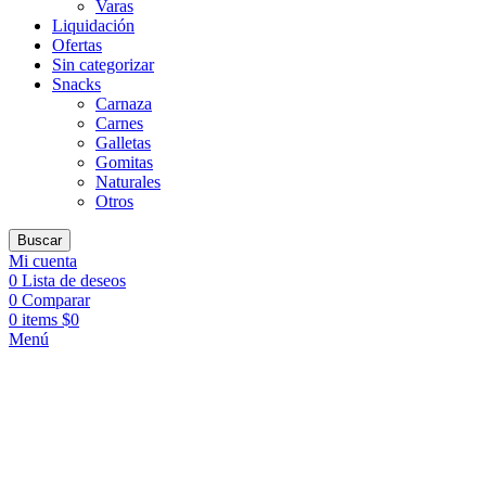
Varas
Liquidación
Ofertas
Sin categorizar
Snacks
Carnaza
Carnes
Galletas
Gomitas
Naturales
Otros
Buscar
Mi cuenta
0
Lista de deseos
0
Comparar
0
items
$
0
Menú