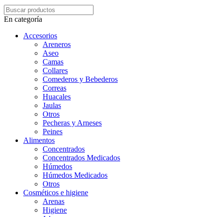
En categoría
Accesorios
Areneros
Aseo
Camas
Collares
Comederos y Bebederos
Correas
Huacales
Jaulas
Otros
Pecheras y Arneses
Peines
Alimentos
Concentrados
Concentrados Medicados
Húmedos
Húmedos Medicados
Otros
Cosméticos e higiene
Arenas
Higiene