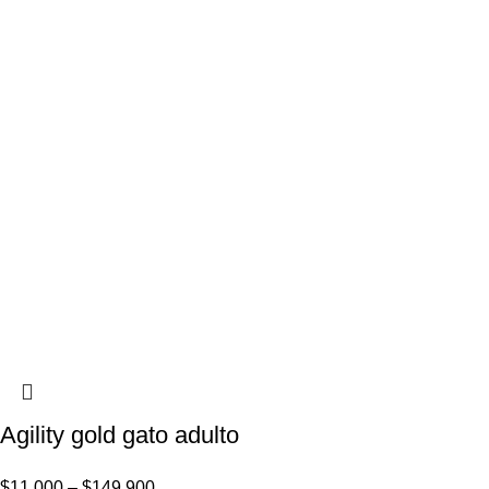
Agility gold gato adulto
$
11.000
–
$
149.900