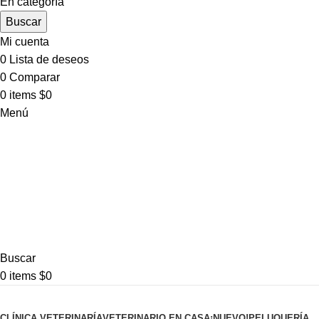
En categoría
Buscar
Mi cuenta
0
Lista de deseos
0
Comparar
0
items
$
0
Menú
Buscar
0
items
$
0
Pet shop
CLÍNICA VETERINARÍA
VETERINARIO EN CASA
¡NUEVO!
PELUQUERÍA