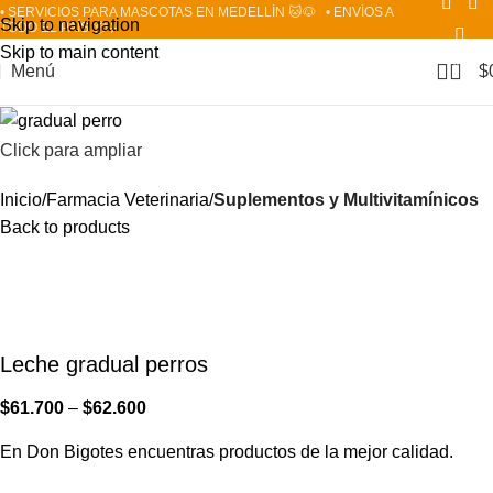
• SERVICIOS PARA MASCOTAS EN MEDELLÍN 🐱🐶
• ENVÍOS A
Skip to navigation
TODO EL PAÍS 📦✈️
Skip to main content
0
Menú
$
Click para ampliar
Inicio
Farmacia Veterinaria
Suplementos y Multivitamínicos
Back to products
Leche gradual perros
$
61.700
–
$
62.600
En Don Bigotes encuentras productos de la mejor calidad.