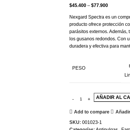
$
45.400
–
$
77.900
Nexgard Spectra es un compri
producto ofrece protección co
parásitos externos. Además, 
los gusanos redondos. Con un
duradera y efectiva para mante
PESO
Li
AÑADIR AL C
Add to compare
Añadir
SKU:
001023-1
Categorías:
Antipulgas
,
Farm