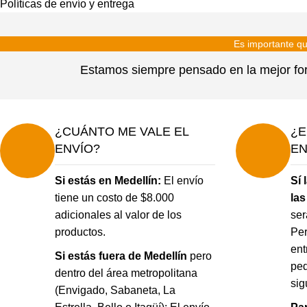
Políticas de envío y entrega
Es importante qu
Estamos siempre pensado en la mejor form
¿CUÁNTO ME VALE EL
¿E
ENVÍO?
EN
Si estás en Medellín:
El envío
Sí 
tiene un costo de $8.000
las
adicionales al valor de los
ser
productos.
Per
ent
Si estás fuera de Medellín
pero
ped
dentro del área metropolitana
sig
(Envigado, Sabaneta, La