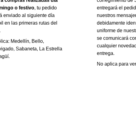
a compras realizadas día
corregimiento de 
ingo o festivo
, tu pedido
entregará el pedi
á enviado al siguiente día
nuestros mensaje
il en las primeras rutas del
debidamente ident
.
uniforme de nuest
se comunicará con
lica: Medellín, Bello,
cualquier novedad
igado, Sabaneta, La Estrella
entrega.
tagüí.
No aplica para ve