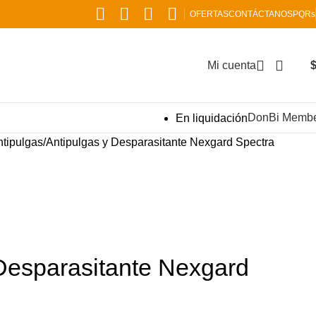
OFERTAS
CONTÁCTANOS
PQRs
Mi cuenta
DonBi Memb
En liquidación
ntipulgas
Antipulgas y Desparasitante Nexgard Spectra
Desparasitante Nexgard