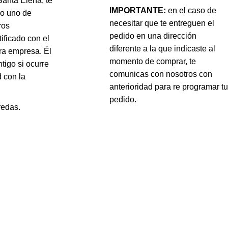
Santa Elena; te
IMPORTANTE:
en el caso de
do uno de
necesitar que te entreguen el
ros
pedido en una dirección
ificado con el
diferente a la que indicaste al
ra empresa. Él
momento de comprar, te
tigo si ocurre
comunicas con nosotros con
 con la
anterioridad para re programar tu
pedido.
redas.