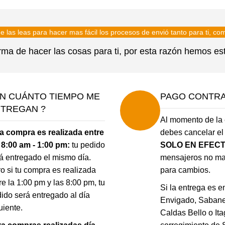
e las leas para hacer mas fácil los procesos de envió tanto para ti, co
a de hacer las cosas para ti, por esta razón hemos estab
N CUÁNTO TIEMPO ME
PAGO CONTR
TREGAN ?
Al momento de la 
la compra es realizada entre
debes cancelar el 
 8:00 am - 1:00 pm:
tu pedido
SOLO EN EFECT
á entregado el mismo día.
mensajeros no m
o si tu compra es realizada
para cambios.
re la 1:00 pm y las 8:00 pm, tu
Si la entrega es e
ido será entregado al día
Envigado, Sabanet
uiente.
Caldas Bello o Ita