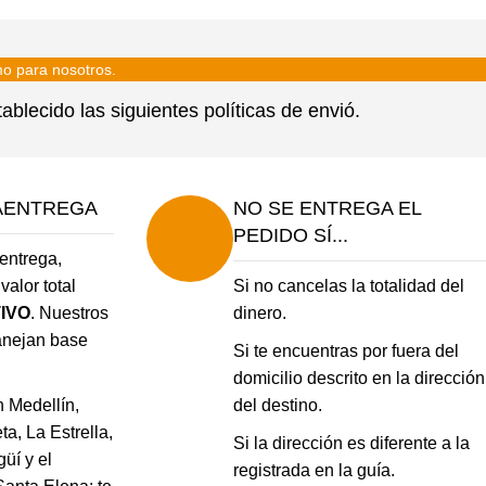
mo para nosotros.
lecido las siguientes políticas de envió.
AENTREGA
NO SE ENTREGA EL
PEDIDO SÍ...
entrega,
valor total
Si no cancelas la totalidad del
IVO
. Nuestros
dinero.
anejan base
Si te encuentras por fuera del
domicilio descrito en la dirección
n Medellín,
del destino.
a, La Estrella,
Si la dirección es diferente a la
güí y el
registrada en la guía.