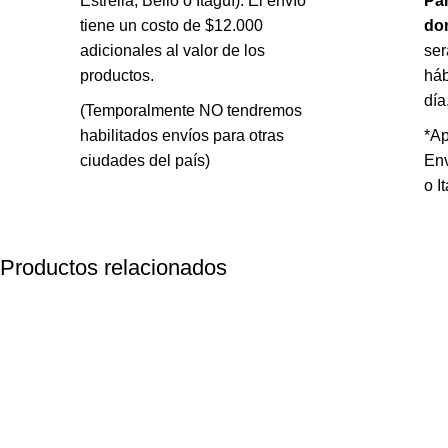
Estrella, Bello o Itagüí): El envío
Par
tiene un costo de $12.000
dom
adicionales al valor de los
ser
productos.
háb
día
(Temporalmente NO tendremos
habilitados envíos para otras
*Ap
ciudades del país)
Env
o I
Productos relacionados