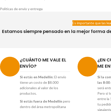
Políticas de envío y entrega
Es importante que las lea
Estamos siempre pensado en la mejor forma de h
¿CUÁNTO ME VALE EL
¿EN C
ENVÍO?
ME EN
Si estás en Medellín:
El envío
Sí la co
tiene un costo de $8.000
las 8:00
adicionales al valor de los
será ent
productos.
Pero si 
entre la 
Si estás fuera de Medellín
pero
tu pedid
dentro del área metropolitana
siguient