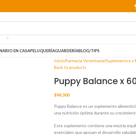
NARIO EN CASA
PELUQUERÍA
GUARDERÍA
BLOG/TIPS
Inicio
Farmacia Veterinaria
Suplementos y M
Back to products
Puppy Balance x 60
$
98.300
Puppy Balance es un suplemento alimentici
una nutrición óptima durante su crecimient
Este suplemento contiene una mezcla equili
esenciales que apoyan el desarrollo saludab