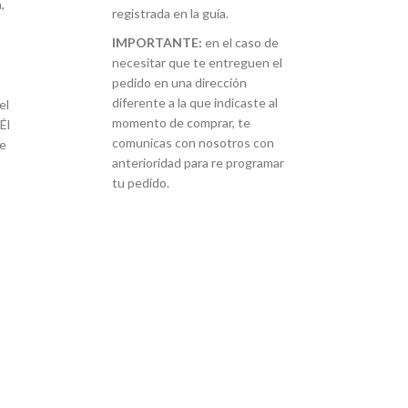
,
registrada en la guía.
IMPORTANTE:
en el caso de
necesitar que te entreguen el
pedido en una dirección
diferente a la que indicaste al
el
momento de comprar, te
Él
comunicas con nosotros con
re
anterioridad para re programar
tu pedido.