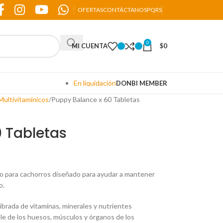
OFERTAS
CONTÁCTANOS
PQRS
0
MI CUENTA
$
0
En liquidación
DONBI MEMBER
ultivitamínicos
Puppy Balance x 60 Tabletas
 Tabletas
o para cachorros diseñado para ayudar a mantener
o.
brada de vitaminas, minerales y nutrientes
le de los huesos, músculos y órganos de los