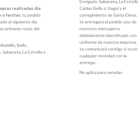
Envigado, Sabaneta, La Estrella
mpras realizadas día
Caldas Bello o Itagüí y el
 o festivo
, tu pedido
corregimiento de Santa Elena;
ado al siguiente día
te entregará el pedido uno de
las primeras rutas del
nuestros mensajeros
debidamente identificado con 
uniforme de nuestra empresa. 
Medellín, Bello,
se comunicará contigo si ocur
, Sabaneta, La Estrella o
cualquier novedad con la
entrega.
No aplica para veredas.