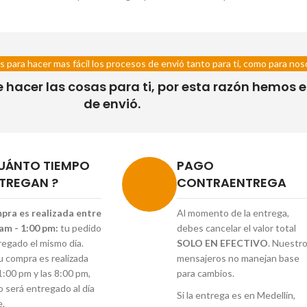
s para hacer mas fácil los procesos de envió tanto para ti, como para nos
acer las cosas para ti, por esta razón hemos es
de envió.
UÁNTO TIEMPO
PAGO
TREGAN ?
CONTRAENTREGA
mpra es realizada entre
Al momento de la entrega,
 am - 1:00 pm:
tu pedido
debes cancelar el valor total
regado el mismo día.
SOLO EN EFECTIVO
. Nuestr
tu compra es realizada
mensajeros no manejan base
1:00 pm y las 8:00 pm,
para cambios.
o será entregado al día
Si la entrega es en Medellín,
e.