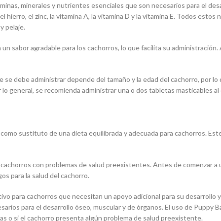
minas, minerales y nutrientes esenciales que son necesarios para el desar
hierro, el zinc, la vitamina A, la vitamina D y la vitamina E. Todos estos 
y pelaje.
 sabor agradable para los cachorros, lo que facilita su administración. 
e se debe administrar depende del tamaño y la edad del cachorro, por lo 
r lo general, se recomienda administrar una o dos tabletas masticables al 
 como sustituto de una dieta equilibrada y adecuada para cachorros. Es
cachorros con problemas de salud preexistentes. Antes de comenzar a ut
os para la salud del cachorro.
vo para cachorros que necesitan un apoyo adicional para su desarrollo 
sarios para el desarrollo óseo, muscular y de órganos. El uso de Puppy B
das o si el cachorro presenta algún problema de salud preexistente.