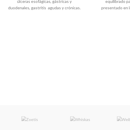
úlceras esofágicas, gástricas y
equilibrado p
duodenales, gastritis agudas y crónicas.
presentado en 
Coadyuvante en ayunos prolongados.
rellenos. ADORE es
Reduce el riesgo por enfermedades
gatos
porque sus 
infecciosas. Previene la erosión gástrica
de pate con tres
inducida por fármacos.
cáscaras crocantes; 