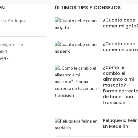
EN
ÚLTIMOS TIPS Y CONSEJOS
¿Cuanto debe
lín, Antioquia
comer mi gato
¿Cuanto debe
nbigotes.co
comer mi perr
0624
5447
¿Cómo le
cambio el
alimento a mi
mascota? –
Forma correct
de hacer una
transición
Peluqueria Feli
En Medellín