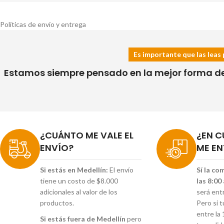
Políticas de envío y entrega
Es importante que las leas 
Estamos siempre pensado en la mejor forma de h
¿CUÁNTO ME VALE EL
¿EN C
ENVÍO?
ME EN
Si estás en Medellín:
El envío
Sí la co
tiene un costo de $8.000
las 8:00
adicionales al valor de los
será ent
productos.
Pero si 
entre la 
Si estás fuera de Medellín
pero