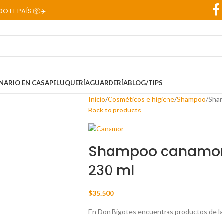
PAÍS 📦✈️
NARIO EN CASA
PELUQUERÍA
GUARDERÍA
BLOG/TIPS
Inicio
Cosméticos e higiene
Shampoo
Sham
Back to products
Shampoo canamor a
230 ml
$
35.500
En Don Bigotes encuentras productos de la 