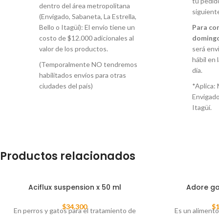
tu pedid
dentro del área metropolitana
siguient
(Envigado, Sabaneta, La Estrella,
Bello o Itagüí): El envío tiene un
Para co
costo de $12.000 adicionales al
domingo
valor de los productos.
será envi
hábil en 
(Temporalmente NO tendremos
día.
habilitados envíos para otras
ciudades del país)
*Aplica: 
Envigado
Itagüí.
Productos relacionados
Aciflux suspension x 50 ml
Adore ga
$
34.300
$
1
En perros y gatos para el tratamiento de
Es un aliment