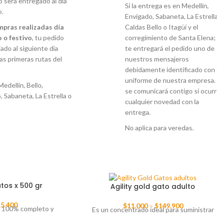
o será entregado al día
Si la entrega es en Medellín,
e.
Envigado, Sabaneta, La Estrella
mpras realizadas día
Caldas Bello o Itagüí y el
 o festivo
, tu pedido
corregimiento de Santa Elena;
ado al siguiente día
te entregará el pedido uno de
las primeras rutas del
nuestros mensajeros
debidamente identificado con 
uniforme de nuestra empresa. 
Medellín, Bello,
se comunicará contigo si ocur
, Sabaneta, La Estrella o
cualquier novedad con la
entrega.
No aplica para veredas.
tos x 500 gr
Agility gold gato adulto
5.400
$
11.000
–
$
149.900
o 100% completo y
Es un concentrado ideal para suministrar