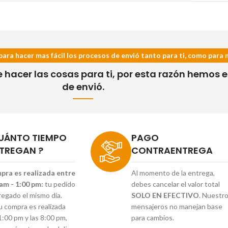
para hacer mas fácil los procesos de envió tanto para ti, como para 
acer las cosas para ti, por esta razón hemos es
de envió.
UÁNTO TIEMPO
PAGO
TREGAN ?
CONTRAENTREGA
mpra es realizada entre
Al momento de la entrega,
 am - 1:00 pm:
tu pedido
debes cancelar el valor total
regado el mismo día.
SOLO EN EFECTIVO
. Nuestr
tu compra es realizada
mensajeros no manejan base
1:00 pm y las 8:00 pm,
para cambios.