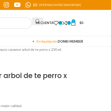
OFERTAS
CONTÁCTANOS
PQRS
0
MI CUENTA
$
0
En liquidación
DONBI MEMBER
poo canamor arbol de te perro x 230 ml
rbol de te perro x
mejor calidad.