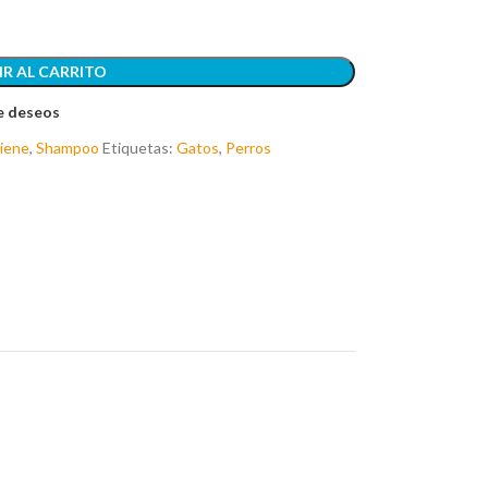
R AL CARRITO
de deseos
iene
,
Shampoo
Etiquetas:
Gatos
,
Perros