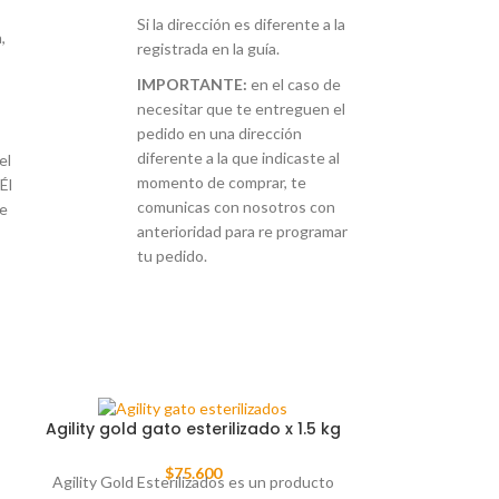
Si la dirección es diferente a la
,
registrada en la guía.
IMPORTANTE:
en el caso de
necesitar que te entreguen el
pedido en una dirección
diferente a la que indicaste al
el
momento de comprar, te
Él
comunicas con nosotros con
re
anterioridad para re programar
tu pedido.
AGO
Aminoacidos 
Agility gold gato esterilizado x 1.5 kg
TADO
$
75.600
En Don Bigotes
Agility Gold Esterilizados es un producto