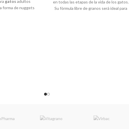
ara
gatos
adultos
en todas las etapas de la vida de los gatos.
la forma de nuggets
Su fórmula libre de granos será ideal para
 muy apreciado por los
proporcionar una alimentación adecuada y
nuggets son rellenos
una digestión más rápida. Contiene
 distintos sabores de
niveles equilibrados de minerales que
espinaca, pollo y arroz.
favorecen la salud renal y es perfecta para
evitar la formación de las bolas de pelo. Es
un concentrado súper premium que será
el favorito de tu gato, gracias a su rico
sabor proveniente de proteína animal real.