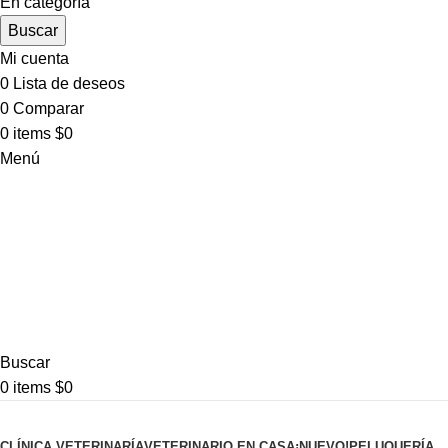
En categoría
Buscar
Mi cuenta
0
Lista de deseos
0
Comparar
0
items
$
0
Menú
Buscar
0
items
$
0
Pet shop
CLÍNICA VETERINARÍA
VETERINARIO EN CASA
¡NUEVO!
PELUQUERÍA