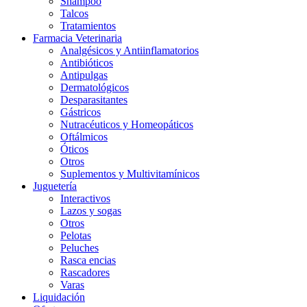
Shampoo
Talcos
Tratamientos
Farmacia Veterinaria
Analgésicos y Antiinflamatorios
Antibióticos
Antipulgas
Dermatológicos
Desparasitantes
Gástricos
Nutracéuticos y Homeopáticos
Oftálmicos
Óticos
Otros
Suplementos y Multivitamínicos
Juguetería
Interactivos
Lazos y sogas
Otros
Pelotas
Peluches
Rasca encias
Rascadores
Varas
Liquidación