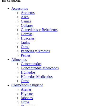
En categoría
Accesorios
Areneros
Aseo
Camas
Collares
Comederos y Bebederos
Correas
Huacales
Jaulas
Otros
Pecheras y Arneses
Peines
Alimentos
Concentrados
Concentrados Medicados
Húmedos
Húmedos Medicados
Otros
Cosméticos e higiene
Arenas
Higiene
Jabones
Otros