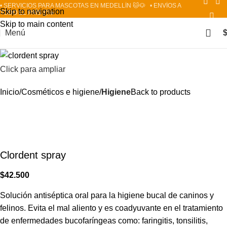
• SERVICIOS PARA MASCOTAS EN MEDELLÍN 🐱🐶
• ENVÍOS A
Skip to navigation
TODO EL PAÍS 📦✈️
Skip to main content
Menú
Click para ampliar
Inicio
Cosméticos e higiene
Higiene
Back to products
Clordent spray
$
42.500
Solución antiséptica oral para la higiene bucal de caninos y
felinos. Evita el mal aliento y es coadyuvante en el tratamiento
de enfermedades bucofaríngeas como: faringitis, tonsilitis,