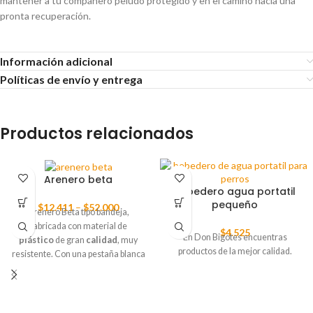
mantener a tu compañero peludo protegido y en el camino hacia una
pronta recuperación.
Información adicional
Políticas de envío y entrega
Productos relacionados
Arenero beta
Bebedero agua portatil
pequeño
$
12.411
–
$
52.000
Arenero Beta tipo bandeja,
fabricada con material de
$
4.525
En Don Bigotes encuentras
plástico
de gran
calidad
, muy
productos de la mejor calidad.
resistente. Con una pestaña blanca
que no permite salir arena cuando
nuestros gatos intentan tapar sus
necesidades. Viene en dos
tamaños, mini y maxi, mini para