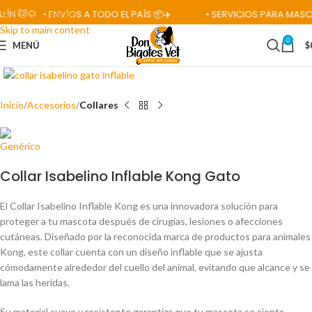
🐱🐶
• ENVÍOS A TODO EL PAÍS 📦✈️
• SERVICIOS PARA MASCOTAS
Skip to navigation
Skip to main content
0
MENÚ
$
Click para ampliar
Inicio
Accesorios
Collares
Collar Isabelino Inflable Kong Gato
El Collar Isabelino Inflable Kong es una innovadora solución para
proteger a tu mascota después de cirugías, lesiones o afecciones
cutáneas. Diseñado por la reconocida marca de productos para animales
Kong, este collar cuenta con un diseño inflable que se ajusta
cómodamente alrededor del cuello del animal, evitando que alcance y se
lama las heridas.
Su material suave y resistente garantiza que tu mascota se sienta