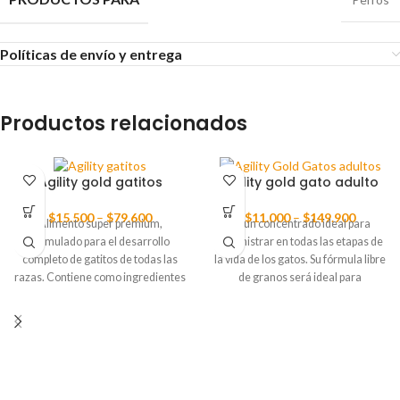
Políticas de envío y entrega
Productos relacionados
Agility gold gatitos
Agility gold gato adulto
$
15.500
–
$
79.600
$
11.000
–
$
149.900
Alimento super premium,
Es un concentrado ideal para
formulado para el desarrollo
suministrar en todas las etapas de
completo de gatitos de todas las
la vida de los gatos. Su fórmula libre
razas. Contiene como ingredientes
de granos será ideal para
principales Carnes que optimizan el
proporcionar una alimentación
crecimiento de un carnívoro
adecuada y una digestión más
estricto como son los gatos
rápida. Contiene niveles
domésticos, favorece alta
equilibrados de minerales que
palatabilidad y digestibilidad.
favorecen la salud renal y es
Previene patologías renales
perfecta para evitar la formación de