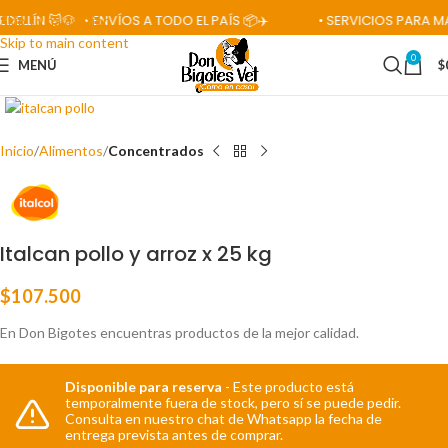
LÍN 🐱🐶
• ENVÍOS A TODO EL PAÍS 📦✈️
• SERVICIOS PARA MASC
Skip to navigation
Skip to main content
0
MENÚ
$
Click para ampliar
Inicio
Alimentos
Concentrados
Italcan pollo y arroz x 25 kg
$
107.500
En Don Bigotes encuentras productos de la mejor calidad.
Disponible para reserva