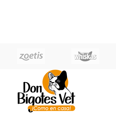
comunes en gatos, promoviendo un
las bolas de pelo. Es un concentrado
ph ideal en su orina. El sistema DH
súper premium que será el favorito
PACK fortalece el sistema
de tu gato, gracias a su rico sabor
inmunológico en esta etapa
proveniente de proteína animal
relevante para su vida. La inyección
real.
de proteínas de origen animal
dentro de su fabricación, determina
un desarrollo completo.