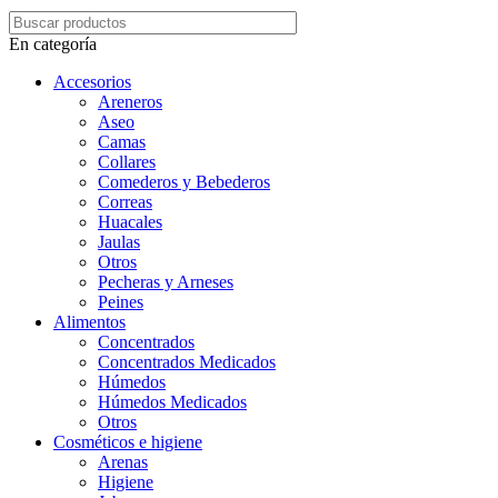
En categoría
Accesorios
Areneros
Aseo
Camas
Collares
Comederos y Bebederos
Correas
Huacales
Jaulas
Otros
Pecheras y Arneses
Peines
Alimentos
Concentrados
Concentrados Medicados
Húmedos
Húmedos Medicados
Otros
Cosméticos e higiene
Arenas
Higiene