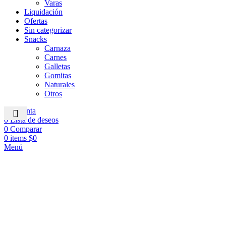
Varas
Liquidación
Ofertas
Sin categorizar
Snacks
Carnaza
Carnes
Galletas
Gomitas
Naturales
Otros
Mi cuenta
0
Lista de deseos
0
Comparar
0
items
$
0
Menú