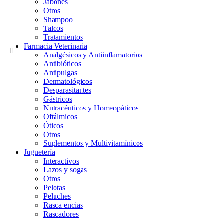
Jabones
Otros
Shampoo
Talcos
Tratamientos
Farmacia Veterinaria
Analgésicos y Antiinflamatorios
Antibióticos
Antipulgas
Dermatológicos
Desparasitantes
Gástricos
Nutracéuticos y Homeopáticos
Oftálmicos
Óticos
Otros
Suplementos y Multivitamínicos
Juguetería
Interactivos
Lazos y sogas
Otros
Pelotas
Peluches
Rasca encias
Rascadores