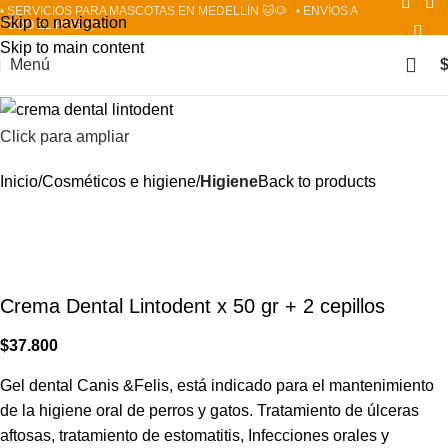
• SERVICIOS PARA MASCOTAS EN MEDELLÍN 🐱🐶
• ENVÍOS A
Skip to navigation
TODO EL PAÍS 📦✈️
Skip to main content
Menú
Click para ampliar
Inicio
Cosméticos e higiene
Higiene
Back to products
Crema Dental Lintodent x 50 gr + 2 cepillos
$
37.800
Gel dental Canis &Felis, está indicado para el mantenimiento
de la higiene oral de perros y gatos. Tratamiento de úlceras
aftosas, tratamiento de estomatitis, Infecciones orales y