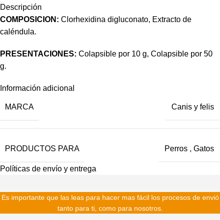
Descripción
COMPOSICION:
Clorhexidina digluconato, Extracto de
caléndula.
PRESENTACIONES:
Colapsible por 10 g, Colapsible por 50
g.
Información adicional
MARCA
Canis y felis
PRODUCTOS PARA
Perros
,
Gatos
Políticas de envío y entrega
Es importante que las leas para hacer mas fácil los procesos de envió
tanto para ti, como para nosotros.