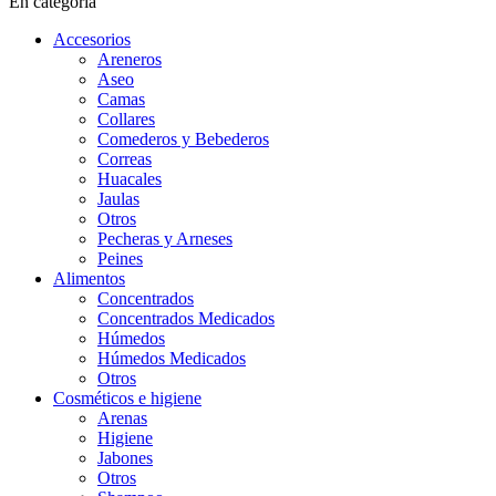
En categoría
Accesorios
Areneros
Aseo
Camas
Collares
Comederos y Bebederos
Correas
Huacales
Jaulas
Otros
Pecheras y Arneses
Peines
Alimentos
Concentrados
Concentrados Medicados
Húmedos
Húmedos Medicados
Otros
Cosméticos e higiene
Arenas
Higiene
Jabones
Otros