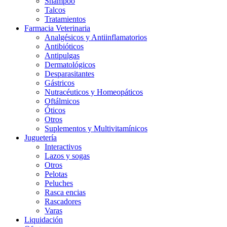
Shampoo
Talcos
Tratamientos
Farmacia Veterinaria
Analgésicos y Antiinflamatorios
Antibióticos
Antipulgas
Dermatológicos
Desparasitantes
Gástricos
Nutracéuticos y Homeopáticos
Oftálmicos
Óticos
Otros
Suplementos y Multivitamínicos
Juguetería
Interactivos
Lazos y sogas
Otros
Pelotas
Peluches
Rasca encias
Rascadores
Varas
Liquidación