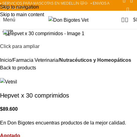
• SERVICIOS PARA MASCOTAS EN MEDELLÍN 🐱🐶
• ENVÍOS A
Skip to navigation
TODO EL PAÍS 📦✈️
Skip to main content
0
Menú
$
AGOTA
DO
Click para ampliar
Inicio
Farmacia Veterinaria
Nutracéuticos y Homeopáticos
Back to products
Hepvet x 30 comprimidos
$
89.600
En Don Bigotes encuentras productos de la mejor calidad.
Agotado