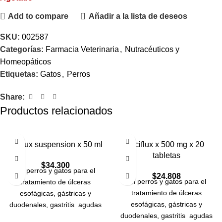
Add to compare
Añadir a la lista de deseos
SKU:
002587
Categorías:
Farmacia Veterinaria
,
Nutracéuticos y
Homeopáticos
Etiquetas:
Gatos
,
Perros
Share:
Productos relacionados
Aciflux suspension x 50 ml
Aciflux x 500 mg x 20
tabletas
$
34.300
En perros y gatos para el
$
24.808
En perros y gatos para el
tratamiento de úlceras
tratamiento de úlceras
esofágicas, gástricas y
esofágicas, gástricas y
duodenales, gastritis agudas
duodenales, gastritis agudas
y crónicas.
Coadyuvante en