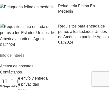
Peluqueria Felina En
Medellín
Requisitos para entrada de
perros a los Estados Unidos
de América a partir de Agosto
01//2024
Info de interés
Acerca de nosotros
Contáctanos
Políticas de envío y entrega
Políticas de privacidad
Shop
Blog
Servicios
Lista de deseos
Mi cuenta
DonBi Member
Tienda
Don Bigotes Vet
2021 Todos los derechos reservados.
💬 ¿Necesitas ayuda?