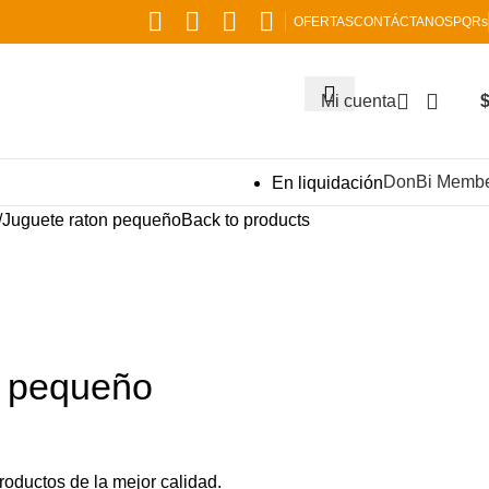
OFERTAS
CONTÁCTANOS
PQRs
Mi cuenta
DonBi Memb
En liquidación
Juguete raton pequeño
Back to products
n pequeño
oductos de la mejor calidad.