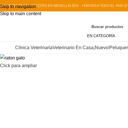
 SERVICIOS PARA MASCOTAS EN MEDELLÍN 🐱🐶
• ENVÍOS A TODO EL PAÍS 📦
Skip to navigation
Skip to main content
EN CATEGORÍA
Clínica Veterinaría
Veterinario En Casa
¡Nuevo!
Peluquer
et shop
Click para ampliar