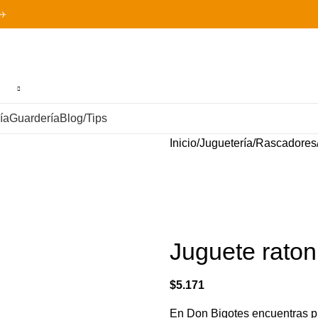
✈️
ía
Guardería
Blog/Tips
Inicio
Juguetería
Rascadores
Juguete rato
$
5.171
En Don Bigotes encuentras pr