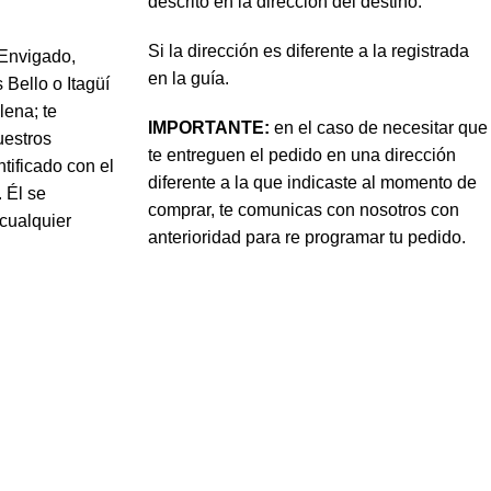
descrito en la dirección del destino.
Si la dirección es diferente a la registrada
 Envigado,
en la guía.
 Bello o Itagüí
lena; te
IMPORTANTE:
en el caso de necesitar que
uestros
te entreguen el pedido en una dirección
ificado con el
diferente a la que indicaste al momento de
 Él se
comprar, te comunicas con nosotros con
 cualquier
anterioridad para re programar tu pedido.