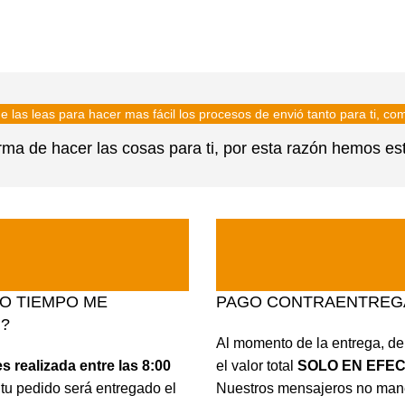
e las leas para hacer mas fácil los procesos de envió tanto para ti, co
a de hacer las cosas para ti, por esta razón hemos estab
O TIEMPO ME
PAGO CONTRAENTREG
?
Al momento de la entrega, d
s realizada entre las 8:00
el valor total
SOLO EN EFEC
tu pedido será entregado el
Nuestros mensajeros no man