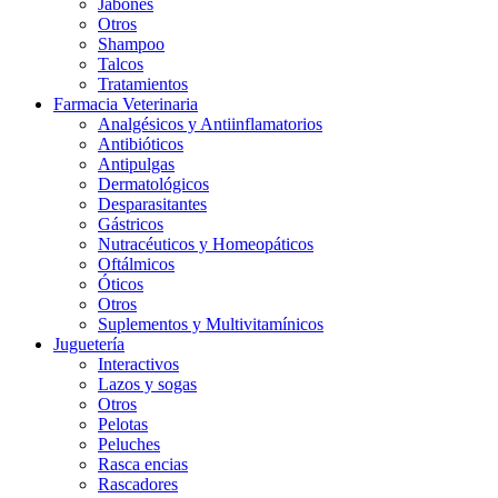
Jabones
Otros
Shampoo
Talcos
Tratamientos
Farmacia Veterinaria
Analgésicos y Antiinflamatorios
Antibióticos
Antipulgas
Dermatológicos
Desparasitantes
Gástricos
Nutracéuticos y Homeopáticos
Oftálmicos
Óticos
Otros
Suplementos y Multivitamínicos
Juguetería
Interactivos
Lazos y sogas
Otros
Pelotas
Peluches
Rasca encias
Rascadores