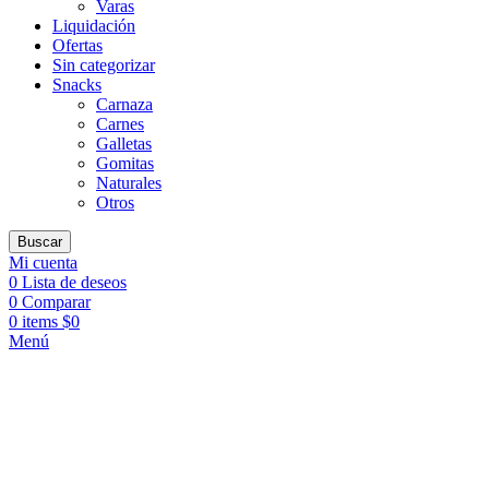
Varas
Liquidación
Ofertas
Sin categorizar
Snacks
Carnaza
Carnes
Galletas
Gomitas
Naturales
Otros
Buscar
Mi cuenta
0
Lista de deseos
0
Comparar
0
items
$
0
Menú