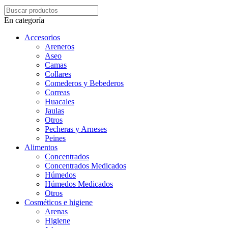
En categoría
Accesorios
Areneros
Aseo
Camas
Collares
Comederos y Bebederos
Correas
Huacales
Jaulas
Otros
Pecheras y Arneses
Peines
Alimentos
Concentrados
Concentrados Medicados
Húmedos
Húmedos Medicados
Otros
Cosméticos e higiene
Arenas
Higiene