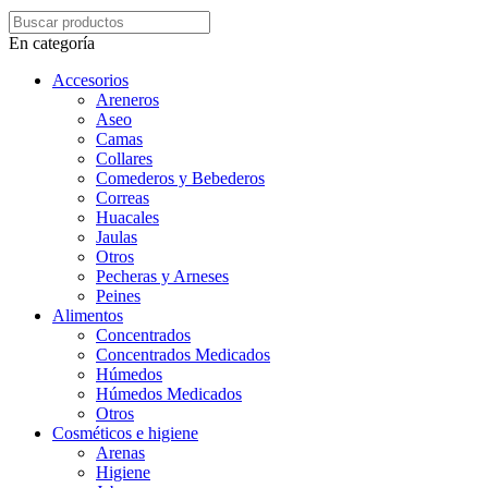
En categoría
Accesorios
Areneros
Aseo
Camas
Collares
Comederos y Bebederos
Correas
Huacales
Jaulas
Otros
Pecheras y Arneses
Peines
Alimentos
Concentrados
Concentrados Medicados
Húmedos
Húmedos Medicados
Otros
Cosméticos e higiene
Arenas
Higiene