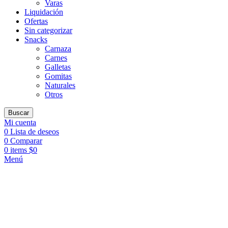
Varas
Liquidación
Ofertas
Sin categorizar
Snacks
Carnaza
Carnes
Galletas
Gomitas
Naturales
Otros
Buscar
Mi cuenta
0
Lista de deseos
0
Comparar
0
items
$
0
Menú