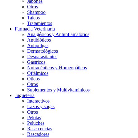
Jabones
Otros
Shampoo
Talcos
Tratamientos
Farmacia Veterinaria
Analgésicos y Antiinflamatorios
Antibióticos
Antipulgas
Dermatológicos
Desparasitantes
Gástricos
Nutracéuticos y Homeopáticos
Oftálmicos
Óticos
Otros
Suplementos y Multivitamínicos
Juguetería
Interactivos
Lazos y sogas
Otros
Pelotas
Peluches
Rasca encias
Rascadores