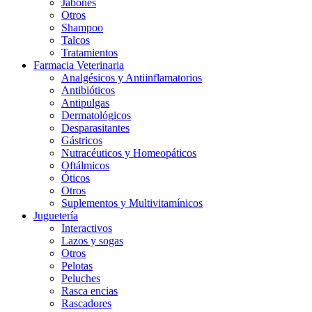
Jabones
Otros
Shampoo
Talcos
Tratamientos
Farmacia Veterinaria
Analgésicos y Antiinflamatorios
Antibióticos
Antipulgas
Dermatológicos
Desparasitantes
Gástricos
Nutracéuticos y Homeopáticos
Oftálmicos
Óticos
Otros
Suplementos y Multivitamínicos
Juguetería
Interactivos
Lazos y sogas
Otros
Pelotas
Peluches
Rasca encias
Rascadores