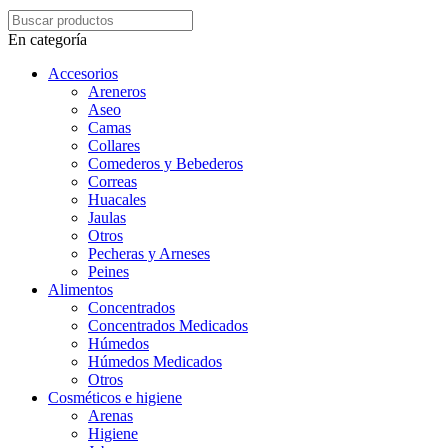
En categoría
Accesorios
Areneros
Aseo
Camas
Collares
Comederos y Bebederos
Correas
Huacales
Jaulas
Otros
Pecheras y Arneses
Peines
Alimentos
Concentrados
Concentrados Medicados
Húmedos
Húmedos Medicados
Otros
Cosméticos e higiene
Arenas
Higiene