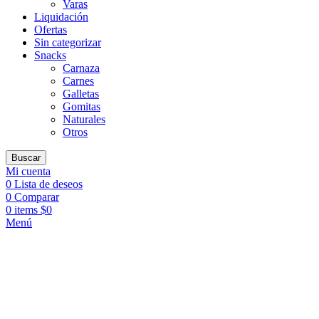
Varas
Liquidación
Ofertas
Sin categorizar
Snacks
Carnaza
Carnes
Galletas
Gomitas
Naturales
Otros
Buscar
Mi cuenta
0
Lista de deseos
0
Comparar
0
items
$
0
Menú